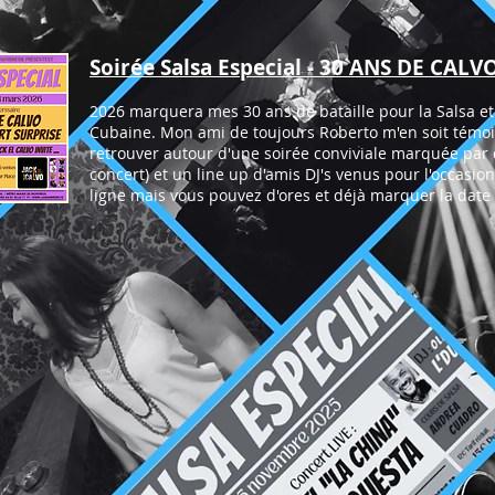
Soirée Salsa Especial - 30 ANS DE CALV
2026 marquera mes 30 ans de bataille pour la Salsa e
Cubaine. Mon ami de toujours Roberto m'en soit témoi
retrouver autour d'une soirée conviviale marquée par
concert) et un line up d'amis DJ's venus pour l'occasion.
ligne mais vous pouvez d'ores et déjà marquer la date