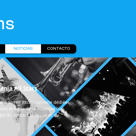
ns
NOTICIAS
CONTACTO
ania All Stars
 une soirée exceptionnelle dédiée
 sous le signe de la musique live,
ie du concert et le plaisir du