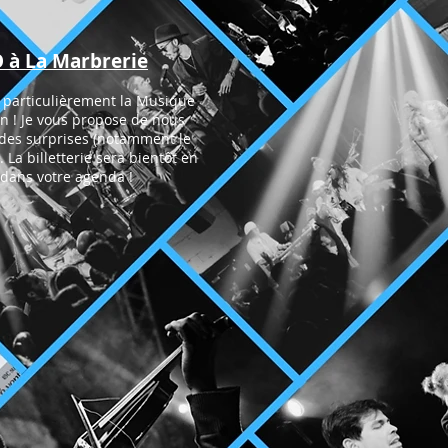
O à La Marbrerie
t particulièrement la Musique
n ! Je vous propose de nous
 des surprises (notamment le
 La billetterie sera bientôt en
 dans votre agenda !