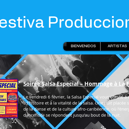
estiva Produccio
BIENVENIDOS
ARTISTAS
Soirée Salsa Especial – Hommage à La F
Le vendredi 6 février, la Salsa Especial vous convie à
à l’histoire et à la vitalité de la salsa. Une nuit placée
de la danse et de la culture afro-caribéenne, où l’énerg
dancefloor se répondent jusqu’au bout de la nuit.